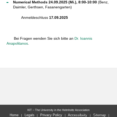
Numerical Methods 24.09.2025 (Mi.), 8:00-10:00
(Benz,
Daimler, Gerthsen, Fasanengarten)
Anmeldeschluss
17.09.2025
Bei Fragen wenden Sie sich bitte an
Dr. Ioannis
Anapolitanos
.
KIT – The University in the Helmholtz Association
last change: 2025-08-14
Home
Legals
Privacy Policy
Accessibility
Sitemap