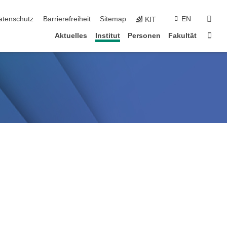
suc
atenschutz
Barrierefreiheit
Sitemap
EN
KIT
Star
Aktuelles
Institut
Personen
Fakultät