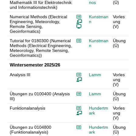
Mathematik III für Elektrotechnik
nos
(Ü)
und Informationstechnik)
Numerical Methods (Electrical
Kunstman
Vorles
Engineering, Meteorology,
n
ung
Remote Sensing,
(V)
Geoinformatics)
Tutorial for 0180300 (Numerical
Kunstman
Übung
Methods (Electrical Engineering,
n
(Ü)
Meteorology, Remote Sensing,
Geoinformatics))
Wintersemester 2025/26
Analysis III
Lamm
Vorles
ung
(V)
Übungen zu 0100400 (Analysis
Lamm
Übung
III)
(Ü)
Funktionalanalysis
Hundertm
Vorles
ark
ung
(V)
Übungen zu 0104800
Hundertm
Übung
(Funktionalanalysis)
ark
(Ü)