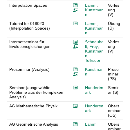
Interpolation Spaces
Lamm
,
Vorles
Kunstman
ung
n
(V)
Tutorial for 018020
Lamm
,
Übung
(Interpolation Spaces)
Kunstman
(Ü)
n
Internetseminar für
Schnaube
Vorles
Evolutionsgleichungen
lt
,
Frey
,
ung
Kunstman
(V)
n
,
Tolksdorf
Proseminar (Analysis)
Kunstman
Prose
n
minar
(PS)
Seminar (ausgewählte
Hundertm
Semin
Probleme aus der komplexen
ark
ar (S)
Analysis)
AG Mathematische Physik
Hundertm
Obers
ark
eminar
(OS)
AG Geometrische Analysis
Lamm
Obers
eminar