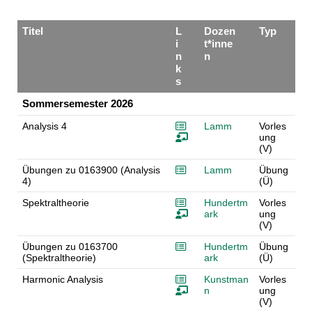
Titel
L
Dozen
Typ
i
t*inne
n
n
k
s
Sommersemester 2026
Analysis 4
Lamm
Vorles
ung
(V)
Übungen zu 0163900 (Analysis
Lamm
Übung
4)
(Ü)
Spektraltheorie
Hundertm
Vorles
ark
ung
(V)
Übungen zu 0163700
Hundertm
Übung
(Spektraltheorie)
ark
(Ü)
Harmonic Analysis
Kunstman
Vorles
n
ung
(V)