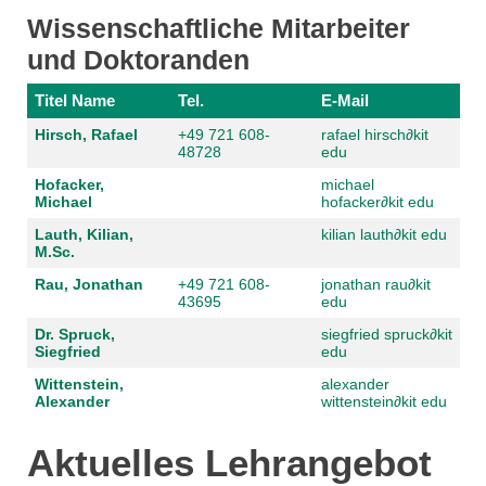
Wissenschaftliche Mitarbeiter
und Doktoranden
Titel Name
Tel.
E-Mail
Hirsch, Rafael
+49 721 608-
rafael hirsch
∂
kit
48728
edu
Hofacker,
michael
Michael
hofacker
∂
kit edu
Lauth, Kilian,
kilian lauth
∂
kit edu
M.Sc.
Rau, Jonathan
+49 721 608-
jonathan rau
∂
kit
43695
edu
Dr. Spruck,
siegfried spruck
∂
kit
Siegfried
edu
Wittenstein,
alexander
Alexander
wittenstein
∂
kit edu
Aktuelles Lehrangebot