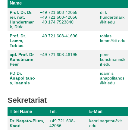
Name
Prof. Dr. Dr.
+49 721 608-42055
dirk
rer. nat.
+49 721 608-42056
hundertmark
Hundertmar
+49 174 7523840
∂
kit edu
k, Dirk
Prof. Dr.
+49 721 608-41696
tobias
Lamm,
lamm
∂
kit edu
Tobias
apl. Prof. Dr.
+49 721 608-46195
peer
Kunstmann,
kunstmann
∂
k
Peer
it edu
PD Dr.
ioannis
Anapolitano
anapolitanos
s, Ioannis
∂
kit edu
Sekretariat
Titel Name
Tel.
E-Mail
Dr. Nagato-Plum,
+49 721 608-
kaori nagatou
∂
kit
Kaori
42056
edu