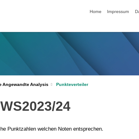
Navigation überspringen
Home
Impressum
D
Punkteverteiler
e Angewandte Analysis
r WS2023/24
che Punktzahlen welchen Noten entsprechen.