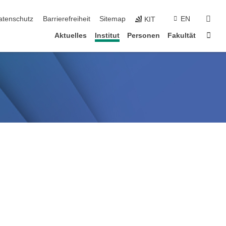
suc
atenschutz
Barrierefreiheit
Sitemap
EN
KIT
Star
Aktuelles
Institut
Personen
Fakultät