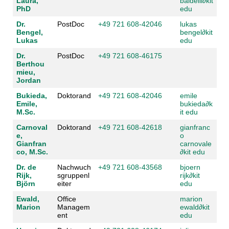
Laura,
baldelli
∂
kit
PhD
edu
Dr.
PostDoc
+49 721 608-42046
lukas
Bengel,
bengel
∂
kit
Lukas
edu
Dr.
PostDoc
+49 721 608-46175
Berthou
mieu,
Jordan
Bukieda,
Doktorand
+49 721 608-42046
emile
Emile,
bukieda
∂
k
M.Sc.
it edu
Carnoval
Doktorand
+49 721 608-42618
gianfranc
e,
o
Gianfran
carnovale
co, M.Sc.
∂
kit edu
Dr. de
Nachwuch
+49 721 608-43568
bjoern
Rijk,
sgruppenl
rijk
∂
kit
Björn
eiter
edu
Ewald,
Office
marion
Marion
Managem
ewald
∂
kit
ent
edu