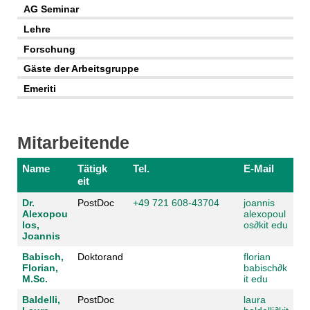
AG Seminar
Lehre
Forschung
Gäste der Arbeitsgruppe
Emeriti
Mitarbeitende
Name
Tätigk
Tel.
E-Mail
eit
Dr.
PostDoc
+49 721 608-43704
joannis
Alexopou
alexopoul
los,
os
∂
kit edu
Joannis
Babisch,
Doktorand
florian
Florian,
babisch
∂
k
M.Sc.
it edu
Baldelli,
PostDoc
laura