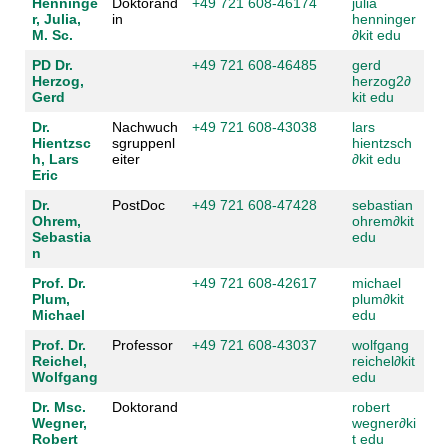
Henninge
Doktorand
+49 721 608-46174
julia
r, Julia,
in
henninger
M. Sc.
∂
kit edu
PD Dr.
+49 721 608-46485
gerd
Herzog,
herzog2
∂
Gerd
kit edu
Dr.
Nachwuch
+49 721 608-43038
lars
Hientzsc
sgruppenl
hientzsch
h, Lars
eiter
∂
kit edu
Eric
Dr.
PostDoc
+49 721 608-47428
sebastian
Ohrem,
ohrem
∂
kit
Sebastia
edu
n
Prof. Dr.
+49 721 608-42617
michael
Plum,
plum
∂
kit
Michael
edu
Prof. Dr.
Professor
+49 721 608-43037
wolfgang
Reichel,
reichel
∂
kit
Wolfgang
edu
Dr. Msc.
Doktorand
robert
Wegner,
wegner
∂
ki
Robert
t edu