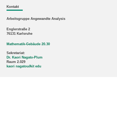
Kontakt
Arbeitsgruppe Angewandte Analysis
Englerstraße 2
76131 Karlsruhe
Mathematik-Gebäude 20.30
Sekretariat:
Dr. Kaori Nagato-Plum
Raum 2.029
kaori nagatou
∂
kit edu
KIT – Die Universität in der Helmholtz-Gemeinschaft
letzte Änderung: 19.10.2025
Home
Impressum
Datenschutz
Barrierefreiheit
Sitemap
KIT